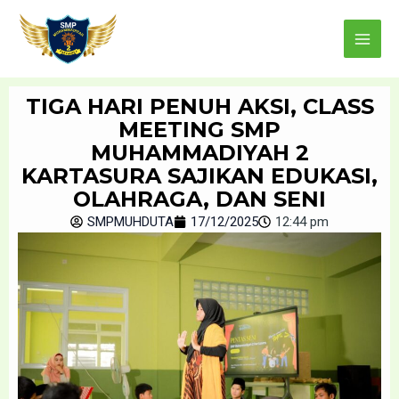
Skip
Main
to
Menu
content
TIGA HARI PENUH AKSI, CLASS
MEETING SMP
MUHAMMADIYAH 2
KARTASURA SAJIKAN EDUKASI,
OLAHRAGA, DAN SENI
SMPMUHDUTA
17/12/2025
12:44 pm