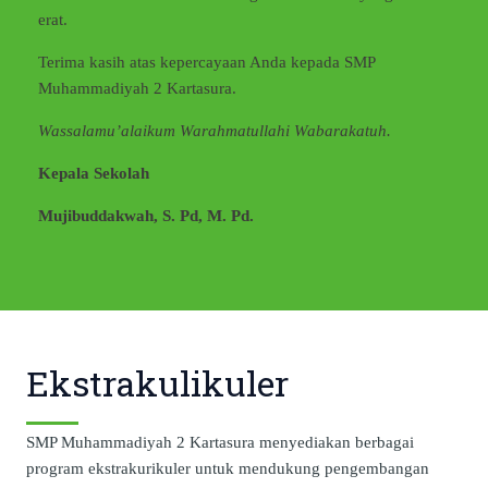
erat.
Terima kasih atas kepercayaan Anda kepada SMP
Muhammadiyah 2 Kartasura.
Wassalamu’alaikum Warahmatullahi Wabarakatuh.
Kepala Sekolah
Mujibuddakwah, S. Pd, M. Pd.
Ekstrakulikuler
SMP Muhammadiyah 2 Kartasura menyediakan berbagai
program ekstrakurikuler untuk mendukung pengembangan