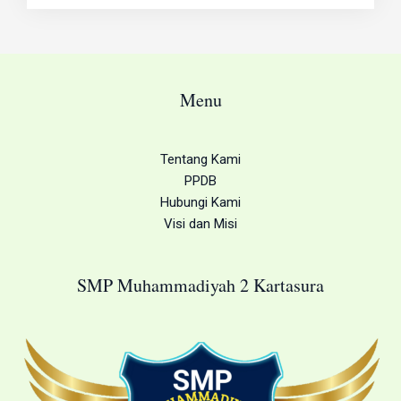
o
g
b
o
o
r
e
p
k
a
e
m
Menu
Tentang Kami
PPDB
Hubungi Kami
Visi dan Misi
SMP Muhammadiyah 2 Kartasura