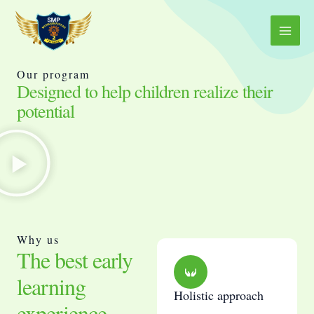
Skip
Main
to
Menu
content
Our program
Designed to help children realize their
potential
Why us
The best early
learning
Holistic approach
experience