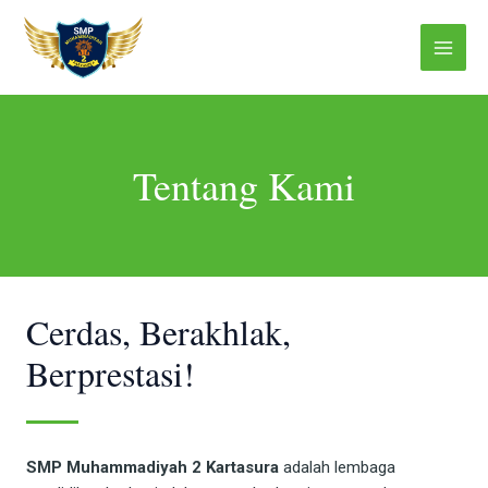
Skip
Main
to
Menu
content
Tentang Kami
Cerdas, Berakhlak,
Berprestasi!
SMP Muhammadiyah 2 Kartasura
adalah lembaga