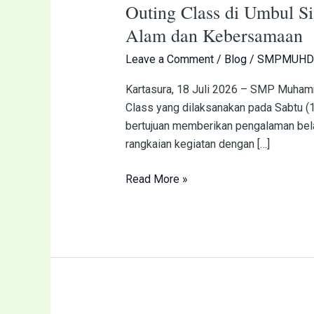
Outing Class di Umbul S
di
Umbul
Alam dan Kebersamaan
Sigedhang,
Leave a Comment
/
Blog
/
SMPMUHD
Siswa
SMP
Kartasura, 18 Juli 2026 – SMP Muham
Muhammadiyah
Class yang dilaksanakan pada Sabtu (1
2
bertujuan memberikan pengalaman belaj
Kartasura
rangkaian kegiatan dengan […]
Belajar
dari
Read More »
Alam
dan
Kebersamaan