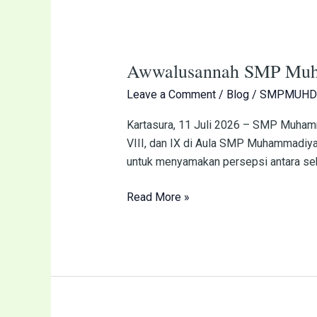
Awwalusannah
SMP
Awwalusannah SMP Muham
Muhammadiyah
2
Leave a Comment
/
Blog
/
SMPMUHD
Kartasura
Perkuat
Kartasura, 11 Juli 2026 – SMP Muhamma
Sinergi
VIII, dan IX di Aula SMP Muhammadiyah
Sekolah
untuk menyamakan persepsi antara sek
dan
Read More »
Wali
Murid