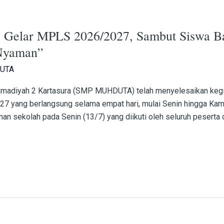
lar MPLS 2026/2027, Sambut Siswa Ba
 Nyaman”
UTA
mmadiyah 2 Kartasura (SMP MUHDUTA) telah menyelesaikan keg
27 yang berlangsung selama empat hari, mulai Senin hingga Ka
n sekolah pada Senin (13/7) yang diikuti oleh seluruh peserta did