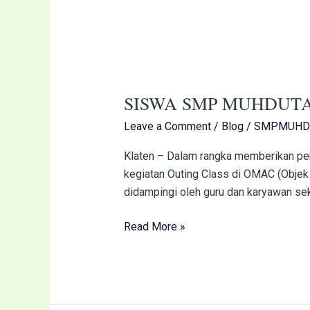
SISWA
SMP
SISWA SMP MUHDUTA
MUHDUTA
IKUTI
Leave a Comment
/
Blog
/
SMPMUHD
OUTING
CLASS
Klaten – Dalam rangka memberikan p
DI
kegiatan Outing Class di OMAC (Objek M
OMAC
didampingi oleh guru dan karyawan seko
KLATEN
Read More »