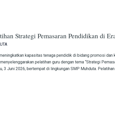
han Strategi Pemasaran Pendidikan di Era
UTA
 meningkatkan kapasitas tenaga pendidik di bidang promosi da
enyelenggarakan pelatihan guru dengan tema “Strategi Pemasara
bu, 3 Juni 2026, bertempat di lingkungan SMP Muhduta. Pelatihan