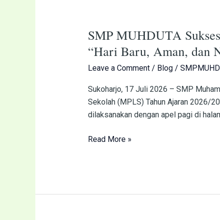
SMP
MUHDUTA
SMP MUHDUTA Sukses Ge
Sukses
Gelar
“Hari Baru, Aman, dan
MPLS
Leave a Comment
/
Blog
/
SMPMUHD
2026/2027,
Sambut
Sukoharjo, 17 Juli 2026 – SMP Muha
Siswa
Sekolah (MPLS) Tahun Ajaran 2026/20
Baru
dilaksanakan dengan apel pagi di halama
dengan
Semangat
Read More »
“Hari
Baru,
Aman,
dan
Nyaman”