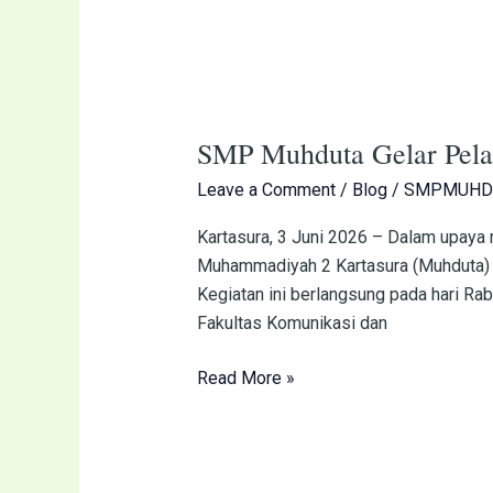
SMP
Muhduta
SMP Muhduta Gelar Pelati
Gelar
Pelatihan
Leave a Comment
/
Blog
/
SMPMUHD
Strategi
Pemasaran
Kartasura, 3 Juni 2026 – Dalam upaya
Pendidikan
Muhammadiyah 2 Kartasura (Muhduta) m
di
Kegiatan ini berlangsung pada hari Ra
Era
Fakultas Komunikasi dan
Digital
Read More »