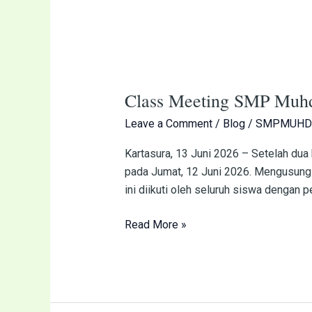
Class
Meeting
Class Meeting SMP Muhd
SMP
Muhduta
Leave a Comment
/
Blog
/
SMPMUHD
Berlangsung
Meriah,
Kartasura, 13 Juni 2026 – Setelah du
Padukan
pada Jumat, 12 Juni 2026. Mengusung 
Lomba
ini diikuti oleh seluruh siswa dengan 
Indoor
Read More »
dan
Outdoor