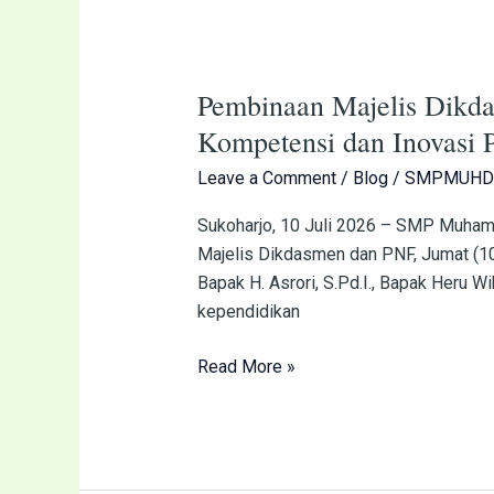
Pembinaan
Majelis
Pembinaan Majelis Dik
Dikdasmen
dan
Kompetensi dan Inovasi 
PNF
Leave a Comment
/
Blog
/
SMPMUHD
di
SMP
Sukoharjo, 10 Juli 2026 – SMP Muha
MUHDUTA:
Majelis Dikdasmen dan PNF, Jumat (10/
Guru
Bapak H. Asrori, S.Pd.I., Bapak Heru W
Didorong
kependidikan
Tingkatkan
Kompetensi
Read More »
dan
Inovasi
Pembelajaran