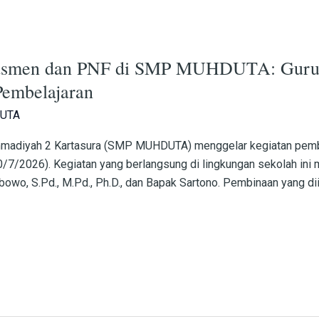
dasmen dan PNF di SMP MUHDUTA: Guru 
Pembelajaran
UTA
mmadiyah 2 Kartasura (SMP MUHDUTA) menggelar kegiatan pemb
7/2026). Kegiatan yang berlangsung di lingkungan sekolah ini 
ibowo, S.Pd., M.Pd., Ph.D., dan Bapak Sartono. Pembinaan yang dii