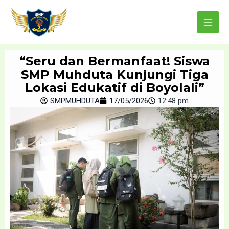
Skip
Main
to
Menu
content
“Seru dan Bermanfaat! Siswa
SMP Muhduta Kunjungi Tiga
Lokasi Edukatif di Boyolali”
SMPMUHDUTA
17/05/2026
12:48 pm