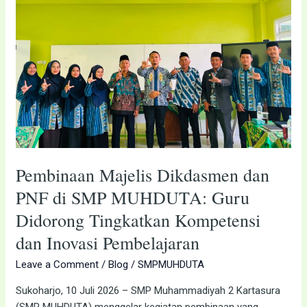
PNF
di
SMP
MUHDUTA:
Guru
Didorong
Tingkatkan
Kompetensi
dan
Inovasi
Pembelajaran
Pembinaan Majelis Dikdasmen dan
PNF di SMP MUHDUTA: Guru
Didorong Tingkatkan Kompetensi
dan Inovasi Pembelajaran
Leave a Comment
/
Blog
/
SMPMUHDUTA
Sukoharjo, 10 Juli 2026 – SMP Muhammadiyah 2 Kartasura
(SMP MUHDUTA) menggelar kegiatan pembinaan yang