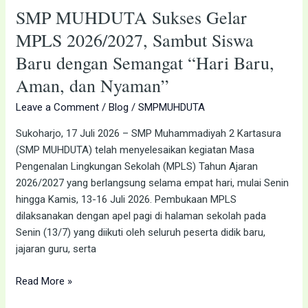
Semangat
SMP MUHDUTA Sukses Gelar
“Hari
MPLS 2026/2027, Sambut Siswa
Baru,
Baru dengan Semangat “Hari Baru,
Aman,
dan
Aman, dan Nyaman”
Nyaman”
Leave a Comment
/
Blog
/
SMPMUHDUTA
Sukoharjo, 17 Juli 2026 – SMP Muhammadiyah 2 Kartasura
(SMP MUHDUTA) telah menyelesaikan kegiatan Masa
Pengenalan Lingkungan Sekolah (MPLS) Tahun Ajaran
2026/2027 yang berlangsung selama empat hari, mulai Senin
hingga Kamis, 13-16 Juli 2026. Pembukaan MPLS
dilaksanakan dengan apel pagi di halaman sekolah pada
Senin (13/7) yang diikuti oleh seluruh peserta didik baru,
jajaran guru, serta
Read More »