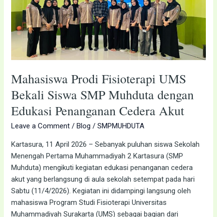
Bekali
Siswa
SMP
Muhduta
dengan
Edukasi
Penanganan
Mahasiswa Prodi Fisioterapi UMS
Cedera
Bekali Siswa SMP Muhduta dengan
Akut
Edukasi Penanganan Cedera Akut
Leave a Comment
/
Blog
/
SMPMUHDUTA
Kartasura, 11 April 2026 – Sebanyak puluhan siswa Sekolah
Menengah Pertama Muhammadiyah 2 Kartasura (SMP
Muhduta) mengikuti kegiatan edukasi penanganan cedera
akut yang berlangsung di aula sekolah setempat pada hari
Sabtu (11/4/2026). Kegiatan ini didampingi langsung oleh
mahasiswa Program Studi Fisioterapi Universitas
Muhammadiyah Surakarta (UMS) sebagai bagian dari