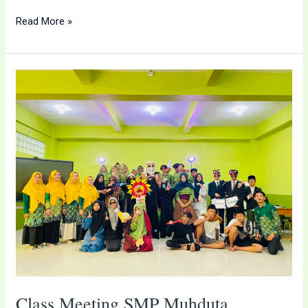
Read More »
Class
Meeting
SMP
Muhduta
Berlangsung
Meriah,
Padukan
Lomba
Indoor
dan
Outdoor
Class Meeting SMP Muhduta