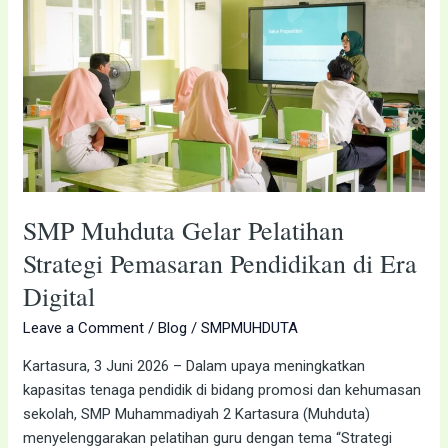
Muhduta
Gelar
Pelatihan
Strategi
Pemasaran
Pendidikan
di
Era
Digital
SMP Muhduta Gelar Pelatihan
Strategi Pemasaran Pendidikan di Era
Digital
Leave a Comment
/
Blog
/
SMPMUHDUTA
Kartasura, 3 Juni 2026 – Dalam upaya meningkatkan
kapasitas tenaga pendidik di bidang promosi dan kehumasan
sekolah, SMP Muhammadiyah 2 Kartasura (Muhduta)
menyelenggarakan pelatihan guru dengan tema “Strategi