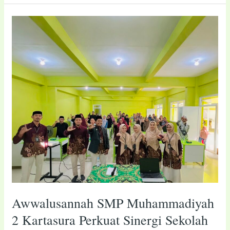
Awwalusannah
SMP
Muhammadiyah
2
Kartasura
Perkuat
Sinergi
Sekolah
dan
Wali
Murid
Awwalusannah SMP Muhammadiyah
2 Kartasura Perkuat Sinergi Sekolah