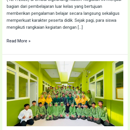
bagian dari pembelajaran luar kelas yang bertujuan
memberikan pengalaman belajar secara langsung sekaligus
memperkuat karakter peserta didik. Sejak pagi, para siswa
mengikuti rangkaian kegiatan dengan […]
Read More »
SMP
MUHDUTA
Sukses
Gelar
MPLS
2026/2027,
Sambut
Siswa
Baru
dengan