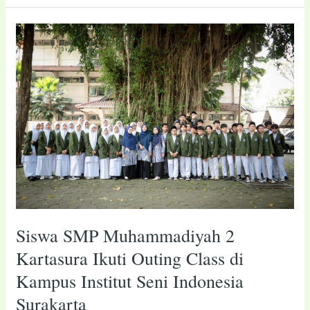
Siswa
SMP
Muhammadiyah
2
Kartasura
Ikuti
Outing
Class
di
Kampus
Institut
Seni
Siswa SMP Muhammadiyah 2
Indonesia
Surakarta
Kartasura Ikuti Outing Class di
Kampus Institut Seni Indonesia
Surakarta