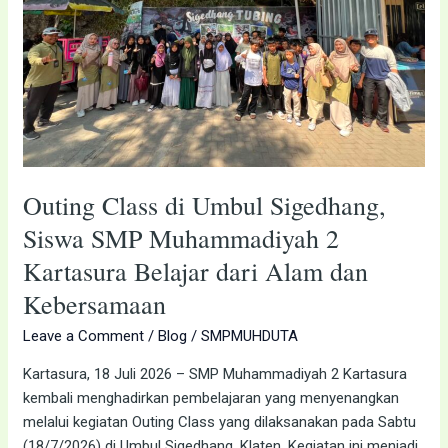
SMP
Muhammadiyah
2
Kartasura
Belajar
dari
Alam
dan
Outing Class di Umbul Sigedhang,
Kebersamaan
Siswa SMP Muhammadiyah 2
Kartasura Belajar dari Alam dan
Kebersamaan
Leave a Comment
/
Blog
/
SMPMUHDUTA
Kartasura, 18 Juli 2026 – SMP Muhammadiyah 2 Kartasura
kembali menghadirkan pembelajaran yang menyenangkan
melalui kegiatan Outing Class yang dilaksanakan pada Sabtu
(18/7/2026) di Umbul Sigedhang, Klaten. Kegiatan ini menjadi