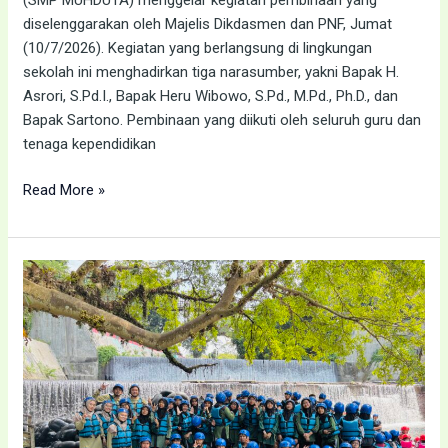
diselenggarakan oleh Majelis Dikdasmen dan PNF, Jumat
(10/7/2026). Kegiatan yang berlangsung di lingkungan
sekolah ini menghadirkan tiga narasumber, yakni Bapak H.
Asrori, S.Pd.I., Bapak Heru Wibowo, S.Pd., M.Pd., Ph.D., dan
Bapak Sartono. Pembinaan yang diikuti oleh seluruh guru dan
tenaga kependidikan
Read More »
SISWA
SMP
MUHDUTA
IKUTI
OUTING
CLASS
DI
OMAC