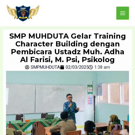
Skip
Main
to
Menu
content
SMP MUHDUTA Gelar Training
Character Building dengan
Pembicara Ustadz Muh. Adha
Al Farisi, M. Psi, Psikolog
SMPMUHDUTA
02/03/2025
1:38 am