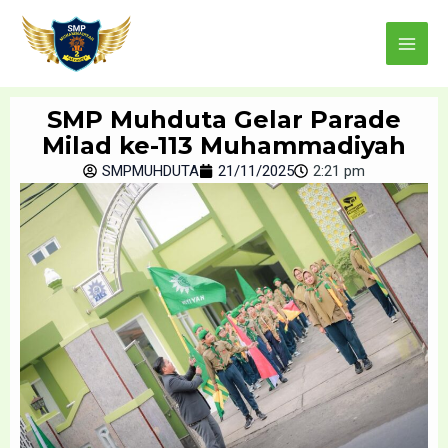
Skip
Main
to
Menu
content
SMP Muhduta Gelar Parade
Milad ke-113 Muhammadiyah
SMPMUHDUTA
21/11/2025
2:21 pm