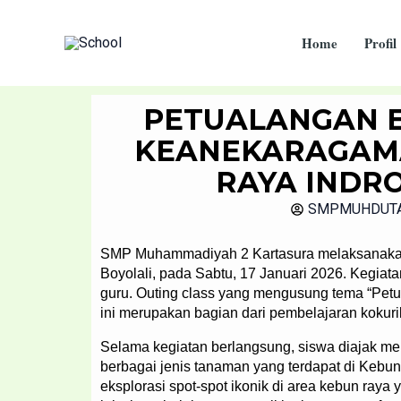
Skip
to
Home
Profil
content
PETUALANGAN E
KEANEKARAGAMA
RAYA INDRO
SMPMUHDUT
SMP Muhammadiyah 2 Kartasura melaksanakan k
Boyolali, pada Sabtu, 17 Januari 2026. Kegiatan
guru. Outing class yang mengusung tema “Pet
ini merupakan bagian dari pembelajaran kokuriku
Selama kegiatan berlangsung, siswa diajak m
berbagai jenis tanaman yang terdapat di Kebun 
eksplorasi spot-spot ikonik di area kebun raya y