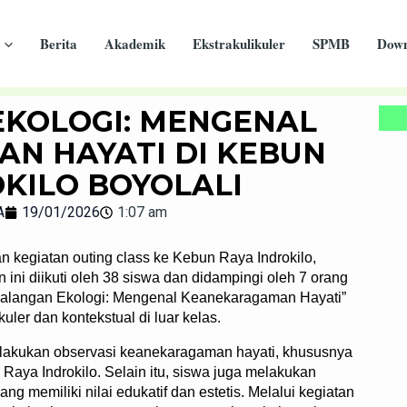
Berita
Akademik
Ekstrakulikuler
SPMB
Down
KOLOGI: MENGENAL
N HAYATI DI KEBUN
KILO BOYOLALI
A
19/01/2026
1:07 am
egiatan outing class ke Kebun Raya Indrokilo,
 ini diikuti oleh 38 siswa dan didampingi oleh 7 orang
ualangan Ekologi: Mengenal Keanekaragaman Hayati”
ler dan kontekstual di luar kelas.
elakukan observasi keanekaragaman hayati, khususnya
Raya Indrokilo. Selain itu, siswa juga melakukan
ang memiliki nilai edukatif dan estetis. Melalui kegiatan