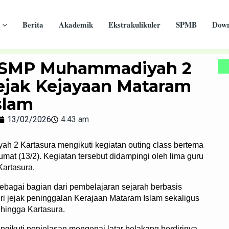
Berita
Akademik
Ekstrakulikuler
SPMB
Down
wa SMP Muhammadiyah 2
Jejak Kejayaan Mataram
slam
13/02/2026
4:43 am
 2 Kartasura mengikuti kegiatan outing class bertema
mat (13/2). Kegiatan tersebut didampingi oleh lima guru
Kartasura.
 sebagai bagian dari pembelajaran sejarah berbasis
i jejak peninggalan Kerajaan Mataram Islam sekaligus
hingga Kartasura.
ngikuti penjelasan mengenai latar belakang berdirinya