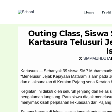
Skip
to
Home
Profil
content
Outing Class, Sis
Kartasura Telusuri 
I
SMPMUHDUTA
Kartasura — Sebanyak 39 siswa SMP Muhammadiyah
“Menelusuri Jejak Kejayaan Mataram Islam” pada Ju
dan dilaksanakan di Keraton Pajang serta Keraton 
Kegiatan ini diikuti oleh seluruh jenjang dan kelas
pengalaman langsung. Para siswa diajak menelusur
menyimak kisah perjalanan kekuasaan dari Pajang 
Selama berada di lokasi, siswa tampak antusias me