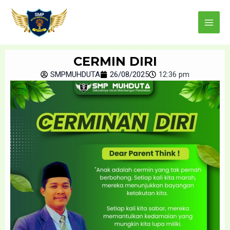
Skip
Main
to
Menu
content
CERMIN DIRI
SMPMUHDUTA
26/08/2025
12:36 pm