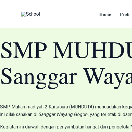
Skip
to
Home
Profil
content
SMP MUHDUTA
Sanggar Way
SMP Muhammadiyah 2 Kartasura (MUHDUTA) mengadakan kegi
ini dilaksanakan di
Sanggar Wayang Gogon
, yang terletak di dae
Kegiatan ini diawali dengan penyambutan hangat dari pengelol