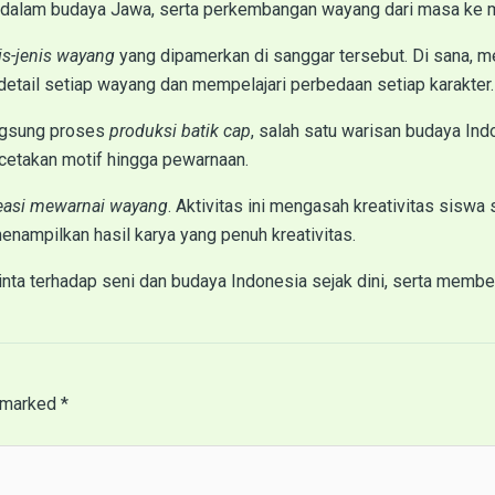
a dalam budaya Jawa, serta perkembangan wayang dari masa ke 
is-jenis wayang
yang dipamerkan di sanggar tersebut. Di sana, me
etail setiap wayang dan mempelajari perbedaan setiap karakter.
angsung proses
produksi batik cap
, salah satu warisan budaya I
ncetakan motif hingga pewarnaan.
easi mewarnai wayang
. Aktivitas ini mengasah kreativitas sisw
nampilkan hasil karya yang penuh kreativitas.
inta terhadap seni dan budaya Indonesia sejak dini, serta memb
e marked
*