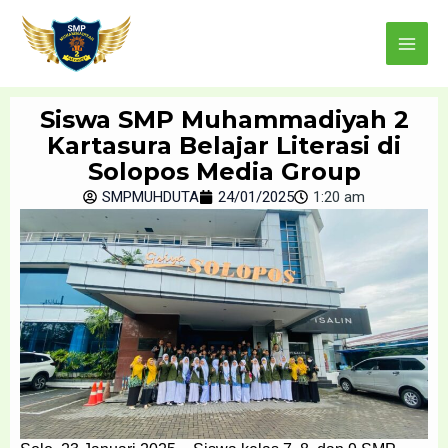
Skip
Main
to
Menu
content
Siswa SMP Muhammadiyah 2
Kartasura Belajar Literasi di
Solopos Media Group
SMPMUHDUTA
24/01/2025
1:20 am