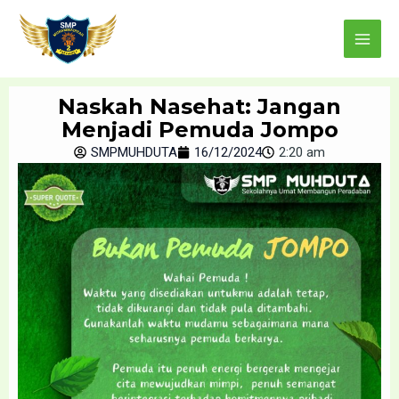
Skip
Main
to
Menu
content
Naskah Nasehat: Jangan
Menjadi Pemuda Jompo
SMPMUHDUTA
16/12/2024
2:20 am