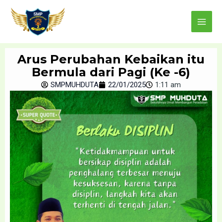
Skip
Main
to
Menu
content
Arus Perubahan Kebaikan itu
Bermula dari Pagi (Ke -6)
SMPMUHDUTA
22/01/2025
1:11 am