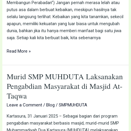
Membangun Perabadan”) Jangan pernah merasa lelah atau
putus asa dalam berbuat kebaikan, meskipun hasilnya tak
selalu langsung terlihat. Kebaikan yang kita tanamkan, sekecil
apapun, memiliki kekuatan yang luar biasa untuk mengubah
dunia, bahkan jika itu hanya memberi manfaat bagi satu jiwa
saja. Setiap kali kita berbuat baik, kita sebenarnya
Read More »
Murid SMP MUHDUTA Laksanakan
Murid
SMP
Pengabdian Masyarakat di Masjid At-
MUHDUTA
Taqwa
Laksanakan
Pengabdian
Leave a Comment
/
Blog
/
SMPMUHDUTA
Masyarakat
Kartasura, 31 Januari 2025 – Sebagai bagian dari program
di
pengabdian masyarakat berbasis masjid, murid-murid SMP
Masjid
Muhammadiyah Dua Kartasura (MUHDUTA) melaksanakan